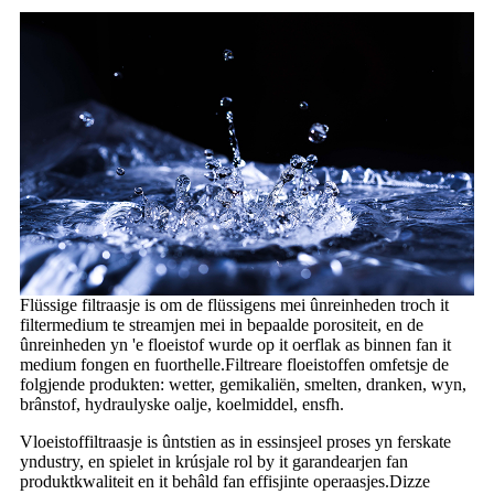
Flüssige filtraasje is om de flüssigens mei ûnreinheden troch it
filtermedium te streamjen mei in bepaalde porositeit, en de
ûnreinheden yn 'e floeistof wurde op it oerflak as binnen fan it
medium fongen en fuorthelle.Filtreare floeistoffen omfetsje de
folgjende produkten: wetter, gemikaliën, smelten, dranken, wyn,
brânstof, hydraulyske oalje, koelmiddel, ensfh.
Vloeistoffiltraasje is ûntstien as in essinsjeel proses yn ferskate
yndustry, en spielet in krúsjale rol by it garandearjen fan
produktkwaliteit en it behâld fan effisjinte operaasjes.Dizze