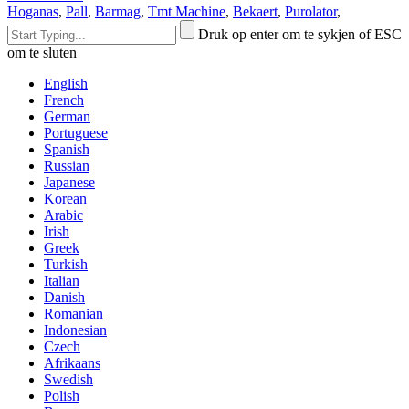
Hoganas
,
Pall
,
Barmag
,
Tmt Machine
,
Bekaert
,
Purolator
,
Druk op enter om te sykjen of ESC
om te sluten
English
French
German
Portuguese
Spanish
Russian
Japanese
Korean
Arabic
Irish
Greek
Turkish
Italian
Danish
Romanian
Indonesian
Czech
Afrikaans
Swedish
Polish