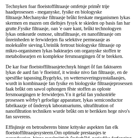
Technyken foar floeistoffiltraasje omfetsje primêr trije
haadprosessen - meganyske, fysike en biologyske
filtraasje.Mechanyske filtraasje brûkt ferskate meganismen lykas
skermen en mazen om dieltsjes fysyk te skieden op basis fan har
grutte.Fysike filtraasje, oan 'e oare kant, brûkt technologyen
lykas omkearde osmose, ultrafiltraasje, en nanofiltraasje om
ûnreinheden te ferwiderjen fia selektive permeaasje as
molekulêre sieving.Uteinlik fertrout biologyske filtraasje op
mikro-organismen lykas baktearjes om organyske stoffen te
metabolisearjen en komplekse fersmoargingen ôf te brekken.
De kar foar floeistoffiltraasjetechnyk hinget ôf fan faktoaren
lykas de aard fan 'e floeistof, it winske nivo fan filtraasje, en de
spesifike tapassing.Bygelyks, yn wettersuveringsynstallaasjes,
wurdt in kombinaasje fan fysike en biologyske filtraasjeprosessen
faak brûkt om sawol ophongen fêste stoffen as oploste
fersmoargingen te ferwiderjen.Yn it gefal fan yndustriële
prosessen wêrby't gefoelige apparatuer, lykas semiconductor
fabrikaazje of ûndersyk laboratoariums, ultrafiltration of
nanofiltration techniken wurde brûkt om te berikken hege nivo's
fan suverens.
Effisjinsje en betrouberens binne krityske aspekten fan elk
floeistoffiltraasjesysteem.Om optimale prestaasjes te