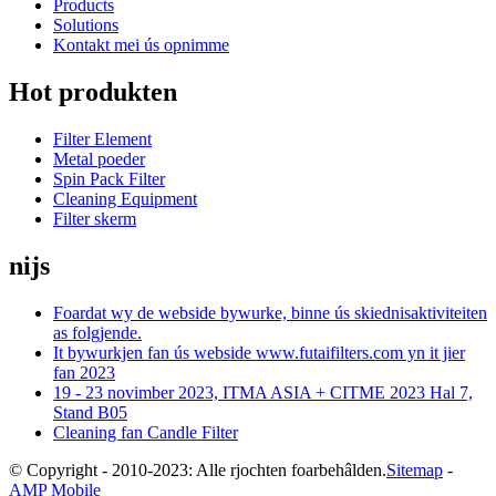
Products
Solutions
Kontakt mei ús opnimme
Hot produkten
Filter Element
Metal poeder
Spin Pack Filter
Cleaning Equipment
Filter skerm
nijs
Foardat wy de webside bywurke, binne ús skiednisaktiviteiten
as folgjende.
It bywurkjen fan ús webside www.futaifilters.com yn it jier
fan 2023
19 - 23 novimber 2023, ITMA ASIA + CITME 2023 Hal 7,
Stand B05
Cleaning fan Candle Filter
© Copyright - 2010-2023: Alle rjochten foarbehâlden.
Sitemap
-
AMP Mobile