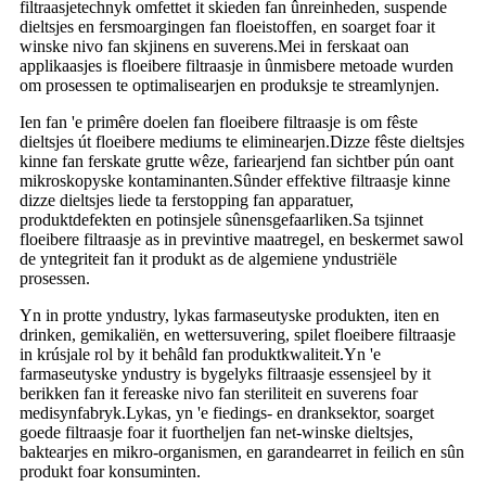
filtraasjetechnyk omfettet it skieden fan ûnreinheden, suspende
dieltsjes en fersmoargingen fan floeistoffen, en soarget foar it
winske nivo fan skjinens en suverens.Mei in ferskaat oan
applikaasjes is floeibere filtraasje in ûnmisbere metoade wurden
om prosessen te optimalisearjen en produksje te streamlynjen.
Ien fan 'e primêre doelen fan floeibere filtraasje is om fêste
dieltsjes út floeibere mediums te eliminearjen.Dizze fêste dieltsjes
kinne fan ferskate grutte wêze, fariearjend fan sichtber pún oant
mikroskopyske kontaminanten.Sûnder effektive filtraasje kinne
dizze dieltsjes liede ta ferstopping fan apparatuer,
produktdefekten en potinsjele sûnensgefaarliken.Sa tsjinnet
floeibere filtraasje as in previntive maatregel, en beskermet sawol
de yntegriteit fan it produkt as de algemiene yndustriële
prosessen.
Yn in protte yndustry, lykas farmaseutyske produkten, iten en
drinken, gemikaliën, en wettersuvering, spilet floeibere filtraasje
in krúsjale rol by it behâld fan produktkwaliteit.Yn 'e
farmaseutyske yndustry is bygelyks filtraasje essensjeel by it
berikken fan it fereaske nivo fan steriliteit en suverens foar
medisynfabryk.Lykas, yn 'e fiedings- en dranksektor, soarget
goede filtraasje foar it fuortheljen fan net-winske dieltsjes,
baktearjes en mikro-organismen, en garandearret in feilich en sûn
produkt foar konsuminten.