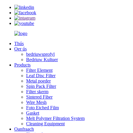
Thús
Oer ús
bedriuwsprofyl
Bedriuw Kultuer
Products
Filter Element
Leaf Disc Filter
Metal poeder
Spin Pack Filter
Filter skerm
Sintered Fiber
Wire Mesh
Foto Etched Film
Gasket
Melt Polymer Filtration System
Cleaning Equipment
Oanfraach