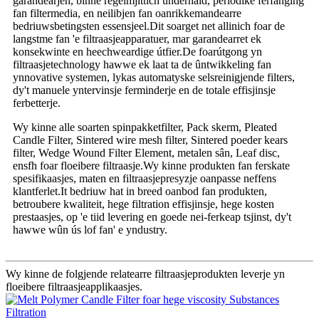
garandearjen, binne regelmjittich ûnderhâld, periodike ferfanging
fan filtermedia, en neilibjen fan oanrikkemandearre
bedriuwsbetingsten essensjeel.Dit soarget net allinich foar de
langstme fan 'e filtraasjeapparatuer, mar garandearret ek
konsekwinte en heechweardige útfier.De foarútgong yn
filtraasjetechnology hawwe ek laat ta de ûntwikkeling fan
ynnovative systemen, lykas automatyske selsreinigjende filters,
dy't manuele yntervinsje ferminderje en de totale effisjinsje
ferbetterje.
Wy kinne alle soarten spinpakketfilter, Pack skerm, Pleated
Candle Filter, Sintered wire mesh filter, Sintered poeder kears
filter, Wedge Wound Filter Element, metalen sân, Leaf disc,
ensfh foar floeibere filtraasje.Wy kinne produkten fan ferskate
spesifikaasjes, maten en filtraasjepresyzje oanpasse neffens
klantferlet.It bedriuw hat in breed oanbod fan produkten,
betroubere kwaliteit, hege filtration effisjinsje, hege kosten
prestaasjes, op 'e tiid levering en goede nei-ferkeap tsjinst, dy't
hawwe wûn ús lof fan' e yndustry.
Wy kinne de folgjende relatearre filtraasjeprodukten leverje yn
floeibere filtraasjeapplikaasjes.