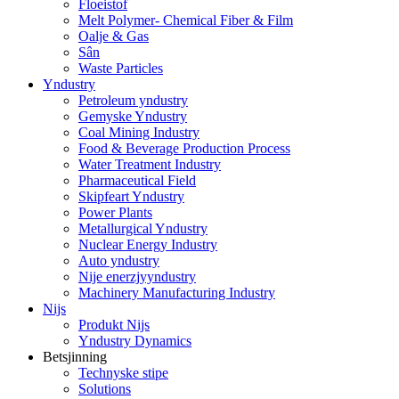
Floeistof
Melt Polymer- Chemical Fiber & Film
Oalje & Gas
Sân
Waste Particles
Yndustry
Petroleum yndustry
Gemyske Yndustry
Coal Mining Industry
Food & Beverage Production Process
Water Treatment Industry
Pharmaceutical Field
Skipfeart Yndustry
Power Plants
Metallurgical Yndustry
Nuclear Energy Industry
Auto yndustry
Nije enerzjyyndustry
Machinery Manufacturing Industry
Nijs
Produkt Nijs
Yndustry Dynamics
Betsjinning
Technyske stipe
Solutions